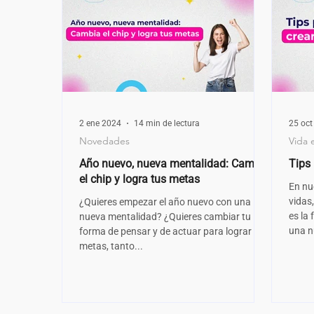
2 ene 2024
14 min de lectura
25 oct
Novedades
Vida 
Año nuevo, nueva mentalidad: Cambia
Tips 
el chip y logra tus metas
En nu
vidas
¿Quieres empezar el año nuevo con una
es la
nueva mentalidad? ¿Quieres cambiar tu
una n
forma de pensar y de actuar para lograr tus
metas, tanto...