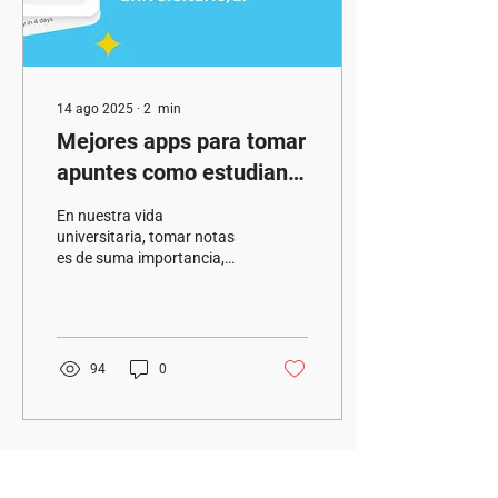
14 ago 2025
∙
2
min
Mejores apps para tomar
apuntes como estudiante
universitario.
En nuestra vida
universitaria, tomar notas
es de suma importancia,
para repasar aquellos
temas aprendidos, para
prepararnos para los...
94
0
Cargar más