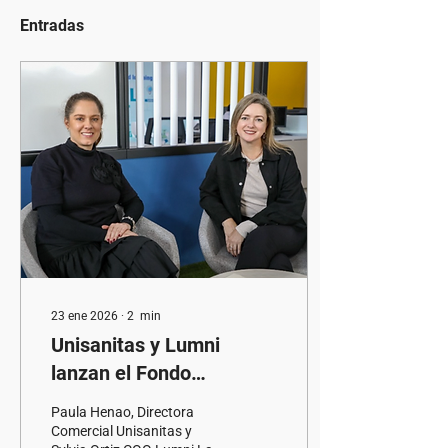
Entradas
23 ene 2026
∙
2
min
Unisanitas y Lumni
lanzan el Fondo
Horizonte: una alianza
Paula Henao, Directora
para ampliar el acceso a
Comercial Unisanitas y