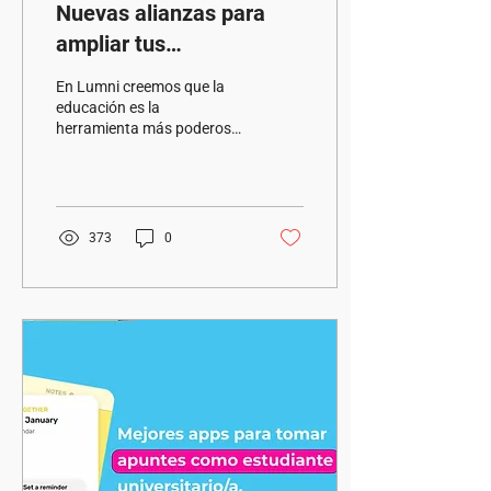
Nuevas alianzas para
ampliar tus
oportunidades con Lumni
En Lumni creemos que la
Convenios.
educación es la
herramienta más poderosa
para transformar vidas y
abrir caminos hacia el
futuro. Por eso,...
373
0