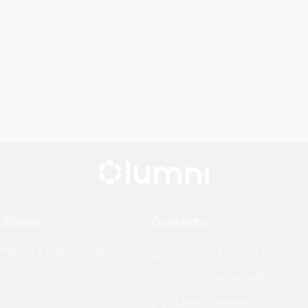
olíticas
Contacto
ejores apps para tomar
El empleo del fu
puntes como estudiante
verde… ¿Estás li
rminos y Condiciones
(+57) 311 309 03 41
niversitario.
comunicaciones@lumni.ne
Lunes a viernes