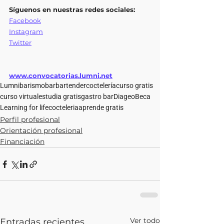
Síguenos en nuestras redes sociales:
Facebook
Instagram
Twitter
www.convocatorias.lumni.net
Lumni
barismo
bar
bartender
coctelería
curso gratis
curso virtual
estudia gratis
gastro bar
Diageo
Beca
Learning for life
cocteleria
aprende gratis
Perfil profesional
Orientación profesional
Financiación
Ver todo
Entradas recientes