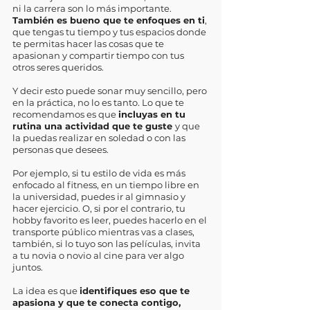
ni la carrera son lo más importante. 
También es bueno que te enfoques en ti
, 
que tengas tu tiempo y tus espacios donde 
te permitas hacer las cosas que te 
apasionan y compartir tiempo con tus 
otros seres queridos. 
Y decir esto puede sonar muy sencillo, pero 
en la práctica, no lo es tanto. Lo que te 
recomendamos es que 
incluyas en tu 
rutina una actividad que te guste 
y que 
la puedas realizar en soledad o con las 
personas que desees. 
Por ejemplo, si tu estilo de vida es más 
enfocado al fitness, en un tiempo libre en 
la universidad, puedes ir al gimnasio y 
hacer ejercicio. O, si por el contrario, tu 
hobby favorito es leer, puedes hacerlo en el 
transporte público mientras vas a clases, 
también, si lo tuyo son las películas, invita 
a tu novia o novio al cine para ver algo 
juntos. 
La idea es que 
identifiques eso que te 
apasiona y que te conecta contigo, 