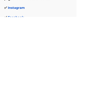
✅
Instagram
✅
Facebook
✅
LinkedIn
✅
Twitter
Vida en la U
Ver todo
Entradas recientes