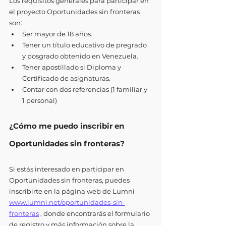
Los requisitos generales para participar en 
el proyecto Oportunidades sin fronteras 
son:
Ser mayor de 18 años.
Tener un título educativo de pregrado 
y posgrado obtenido en Venezuela.
Tener apostillado si Diploma y 
Certificado de asignaturas.
Contar con dos referencias (1 familiar y 
1 personal)
¿Cómo me puedo inscribir en 
Oportunidades sin fronteras?
Si estás interesado en participar en 
Oportunidades sin fronteras, puedes 
inscribirte en la página web de Lumni 
www.lumni.net/oportunidades-sin-
fronteras
 , donde encontrarás el formulario 
de registro y más información sobre la 