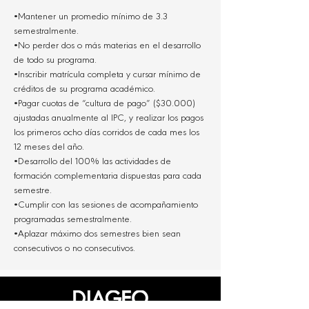
•Mantener un promedio mínimo de 3.3
semestralmente.
•No perder dos o más materias en el desarrollo
de todo su programa.
•Inscribir matrícula completa y cursar mínimo de
créditos de su programa académico.
•Pagar cuotas de “cultura de pago” ($30.000)
ajustadas anualmente al IPC, y realizar los pagos
los primeros ocho días corridos de cada mes los
12 meses del año.
•Desarrollo del 100% las actividades de
formación complementaria dispuestas para cada
semestre.
•Cumplir con las sesiones de acompañamiento
programadas semestralmente.
•Aplazar máximo dos semestres bien sean
consecutivos o no consecutivos.